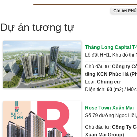
Dự án tương tự
Thăng Long Capital T
Lô đất HH1, Khu đô thị
Chủ đầu tư:
Công ty Cổ
tầng KCN Phúc Hà (P
Loại:
Chung cư
Diện tích:
60
(m2) / Mức
Rose Town Xuân Mai
Số 79 đường Ngọc Hồi,
Chủ đầu tư:
Công Ty C
Xuan Mai Group)