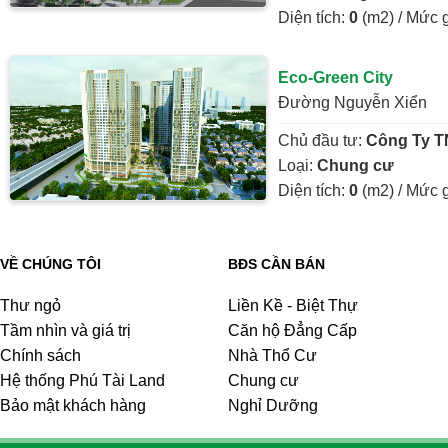
Diện tích:
0
(m2) / Mức 
Eco-Green City
Đường Nguyễn Xiển
Chủ đầu tư:
Công Ty T
Loại:
Chung cư
Diện tích:
0
(m2) / Mức 
VỀ CHÚNG TÔI
BĐS CẦN BÁN
Thư ngỏ
Liền Kề - Biệt Thự
Tầm nhìn và giá trị
Căn hộ Đẳng Cấp
Chính sách
Nhà Thổ Cư
Hệ thống Phú Tài Land
Chung cư
Bảo mật khách hàng
Nghỉ Dưỡng