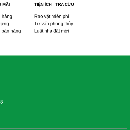
U MÃI
TIỆN ÍCH - TRA CỨU
n hàng
Rao vặt miễn phí
ượng
Tư vấn phong thủy
u bán hàng
Luật nhà đất mới
88