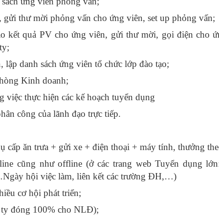
h sách ứng viên phỏng vấn;
n, gửi thư mời phỏng vấn cho ứng viên, set up phỏng vấn;
 kết quả PV cho ứng viên, gửi thư mời, gọi điện cho ứ
ty;
 lập danh sách ứng viên tổ chức lớp đào tạo;
phòng Kinh doanh;
g việc thực hiện các kế hoạch tuyển dụng
hân công của lãnh đạo trực tiếp.
 cấp ăn trưa + gửi xe + điện thoại + máy tính, thưởng the
line cũng như offline (ở các trang web Tuyển dụng lớ
gày hội việc làm, liên kết các trường ĐH,…)
iều cơ hội phát triển;
ty đóng 100% cho NLĐ);