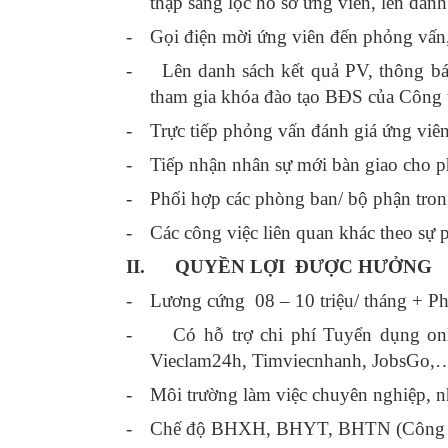
thập sàng lọc hồ sơ ứng viên, lên dan
-
Gọi điện mời ứng viên đến phỏng vấ
-
Lên danh sách kết quả PV, thông báo
tham gia khóa đào tạo BĐS của Công 
-
Trực tiếp phỏng vấn đánh giá ứng viên,
-
Tiếp nhận nhân sự mới bàn giao cho 
-
Phối hợp các phòng ban/ bộ phận tron
-
Các công việc liên quan khác theo sự p
II.
QUYỀN LỢI ĐƯỢC HƯỞNG
-
Lương cứng 08 – 10 triệu/ tháng + Phụ
-
Có hỗ trợ chi phí Tuyển dụng on
Vieclam24h, Timviecnhanh, JobsGo,…N
-
Môi trường làm việc chuyên nghiệp, nh
-
Chế độ BHXH, BHYT, BHTN (Công 