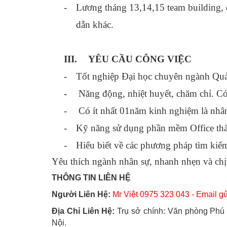
-
Lương tháng 13,14,15 team building, 
dẫn khác.
III.
YÊU CẦU CÔNG VIỆC
-
Tốt nghiệp Đại học chuyên ngành Quản 
-
Năng động, nhiệt huyết, chăm chỉ. Có 
-
Có ít nhất 01năm kinh nghiệm là nhân
-
Kỹ năng sử dụng phần mềm Office thà
-
Hiểu biết về các phương pháp tìm kiế
Yêu thích ngành nhân sự, nhanh nhẹn và chịu
THÔNG TIN LIÊN HỆ
Người Liên Hệ:
Mr Việt 0975 323 043 -
Email g
Địa Chỉ Liên Hệ:
Trụ sở chính: Văn phòng Phú
Nội.