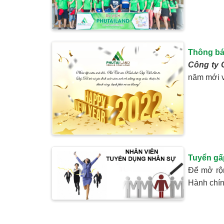
Thông bá
Công ty 
năm mới v
Tuyển gấ
Để mở rộn
Hành chí