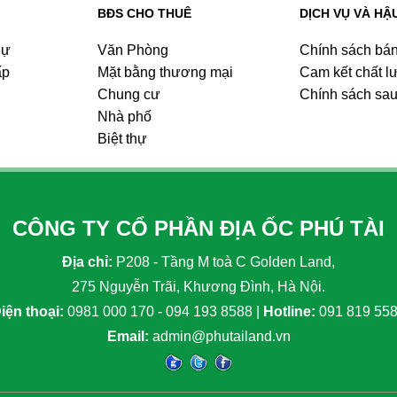
BĐS CHO THUÊ
DỊCH VỤ VÀ HẬ
hự
Văn Phòng
Chính sách bá
ấp
Mặt bằng thương mại
Cam kết chất l
Chung cư
Chính sách sa
Nhà phố
Biệt thự
CÔNG TY CỔ PHẦN ĐỊA ỐC PHÚ TÀI
Địa chỉ:
P208 - Tầng M toà C Golden Land,
275 Nguyễn Trãi, Khương Đình, Hà Nội.
iện thoại:
0981 000 170 - 094 193 8588 |
Hotline:
091 819 55
Email:
admin@phutailand.vn