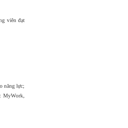
ng viên đạt
o năng lực;
n: MyWork,